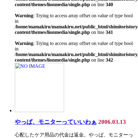
content/themes/lionmedia/single.php
on line
340
Warning
: Trying to access array offset on value of type bool
in
/home/mamakiru/mamakiru.net/public_html/shimitoristory
content/themes/lionmedia/single.php
on line
341
Warning
: Trying to access array offset on value of type bool
in
/home/mamakiru/mamakiru.net/public_html/shimitoristory
content/themes/lionmedia/single.php
on line
342
やっぱ、モニターっていいわぁ
2006.03.13
心配したケア用品の代金は返金。やっぱ、モニターっ