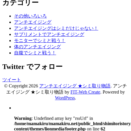
カテゴリー
その他いろいろ
アンチエイジング
アンチエイジングはシミだけじゃない！
サプリメントでアンチエイジング
モニターでシミと戦う！
体のアンチエイジング
自腹でシミと戦う！
Twitter でフォロー
ツイート
© Copyright 2026
アンチエイジング ★シミ取り物語
.
アンチ
エイジング ★シミ取り物語 by
FIT-Web Create
. Powered by
WordPress
.
Warning
: Undefined array key "rssUrl" in
/home/mamakiru/mamakiru.net/public_html/shimitoristory
content/themes/lionmedia/footer.php
on line
62