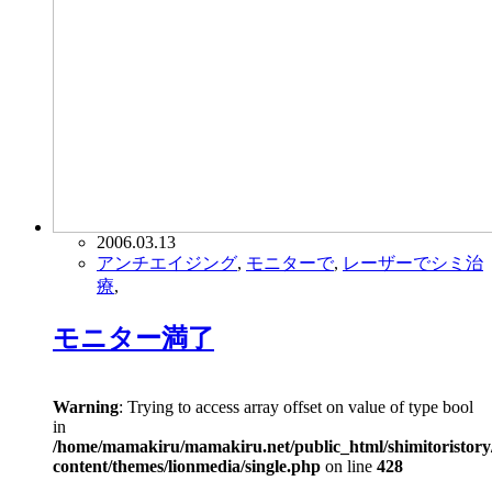
2006.03.13
アンチエイジング
,
モニターで
,
レーザーでシミ治
療
,
モニター満了
Warning
: Trying to access array offset on value of type bool
in
/home/mamakiru/mamakiru.net/public_html/shimitoristory
content/themes/lionmedia/single.php
on line
428