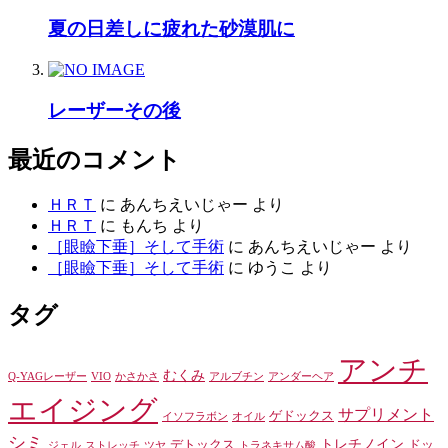
夏の日差しに疲れた砂漠肌に
レーザーその後
最近のコメント
ＨＲＴ
に
あんちえいじゃー
より
ＨＲＴ
に
もんち
より
［眼瞼下垂］そして手術
に
あんちえいじゃー
より
［眼瞼下垂］そして手術
に
ゆうこ
より
タグ
アンチ
むくみ
Q-YAGレーザー
VIO
かさかさ
アルブチン
アンダーヘア
エイジング
サプリメント
ゲドックス
イソフラボン
オイル
シミ
トレチノイン
デトックス
ドッ
ジェル
ストレッチ
ツヤ
トラネキサム酸