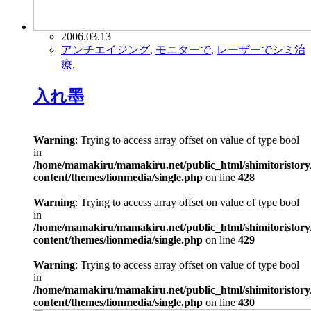
2006.03.13
アンチエイジング
,
モニターで
,
レーザーでシミ治
療
,
入れ墨
Warning
: Trying to access array offset on value of type bool
in
/home/mamakiru/mamakiru.net/public_html/shimitoristory
content/themes/lionmedia/single.php
on line
428
Warning
: Trying to access array offset on value of type bool
in
/home/mamakiru/mamakiru.net/public_html/shimitoristory
content/themes/lionmedia/single.php
on line
429
Warning
: Trying to access array offset on value of type bool
in
/home/mamakiru/mamakiru.net/public_html/shimitoristory
content/themes/lionmedia/single.php
on line
430