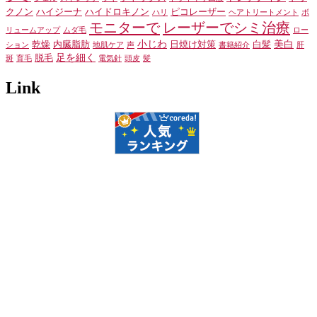
クノン
ハイジーナ
ハイドロキノン
ピコレーザー
ハリ
ヘアトリートメント
ボ
モニターで
レーザーでシミ治療
リュームアップ
ムダ毛
ロー
小じわ
美白
乾燥
内臓脂肪
日焼け対策
白髪
ション
地肌ケア
声
書籍紹介
肝
足を細く
脱毛
斑
育毛
電気針
頭皮
髪
Link