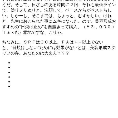
うだ。そして、日ざしのある時間に２回、それも最低ライン
で、塗りヌリぬりと。洗顔して、ベースからがベストらし
い。しかーし、そこまでは、ちょっと、むずかしい。けれ
ど、先生におこられた事にムキになった。ので、美容形成お
すすめの“日焼け止め”を自腹きって購入。（￥３，０００＋
Ｔａｘ也）意地ですな、こりゃ。
ちなみに、ＳＰＦは３０以上、ＰＡは＋＋以上でない
と、“日焼けしない”ためには効果がないとは、美容形成スタ
ッフの弁。あなたのは大丈夫？？？