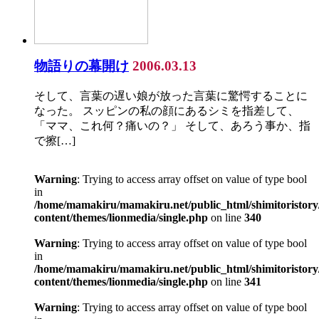
物語りの幕開け
2006.03.13
そして、言葉の遅い娘が放った言葉に驚愕することに
なった。 スッピンの私の顔にあるシミを指差して、
「ママ、これ何？痛いの？」 そして、あろう事か、指
で擦[…]
Warning
: Trying to access array offset on value of type bool
in
/home/mamakiru/mamakiru.net/public_html/shimitoristory
content/themes/lionmedia/single.php
on line
340
Warning
: Trying to access array offset on value of type bool
in
/home/mamakiru/mamakiru.net/public_html/shimitoristory
content/themes/lionmedia/single.php
on line
341
Warning
: Trying to access array offset on value of type bool