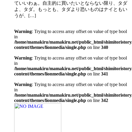
ていいわぁ。自主的に買いたいとならない限り、タダ
よ、タダ。もっとも、タダより恐いものはナイともい
うが、[…]
Warning
: Trying to access array offset on value of type bool
in
/home/mamakiru/mamakiru.net/public_html/shimitoristory
content/themes/lionmedia/single.php
on line
340
Warning
: Trying to access array offset on value of type bool
in
/home/mamakiru/mamakiru.net/public_html/shimitoristory
content/themes/lionmedia/single.php
on line
341
Warning
: Trying to access array offset on value of type bool
in
/home/mamakiru/mamakiru.net/public_html/shimitoristory
content/themes/lionmedia/single.php
on line
342