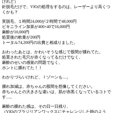
けれど）
針脱毛だけで、VIOの処理をするのは、レーザーより高くつ
くかも？
実脱毛、１時間24,000が２時間で48,000円
ビキニライン加算が400×40で16,000円
麻酔が10,000円
処置後の軟膏が200円
トータル74,200円の出費と相成りました。
おわったあとは、かわいそうな感じで股間が腫れてた。
処置された毛穴が赤くなってるだけでなく、
麻酔のせいの感覚の問題でなく、
ホントに腫れてた！！
わかりづらいけれど、Ｉゾーンも…。
腫れ加減は、赤ちゃんの股間を想像してください。
赤ちゃんとの大きさな違いは、肌が赤黒くなっているコトで
す…。
麻酔の腫れた感は、その日一日残り、
（VIOのブラジリアンワックスにチャレンジした時のよう