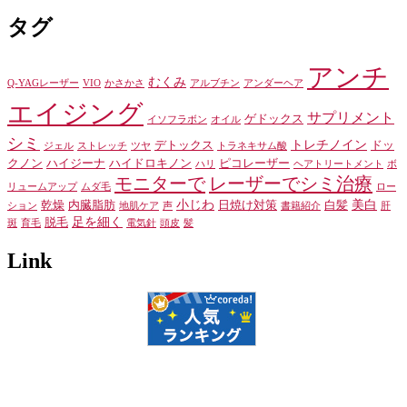
タグ
アンチ
むくみ
Q-YAGレーザー
VIO
かさかさ
アルブチン
アンダーヘア
エイジング
サプリメント
ゲドックス
イソフラボン
オイル
シミ
トレチノイン
デトックス
ドッ
ジェル
ストレッチ
ツヤ
トラネキサム酸
クノン
ハイジーナ
ハイドロキノン
ピコレーザー
ハリ
ヘアトリートメント
ボ
モニターで
レーザーでシミ治療
リュームアップ
ムダ毛
ロー
小じわ
美白
乾燥
内臓脂肪
日焼け対策
白髪
ション
地肌ケア
声
書籍紹介
肝
足を細く
脱毛
斑
育毛
電気針
頭皮
髪
Link