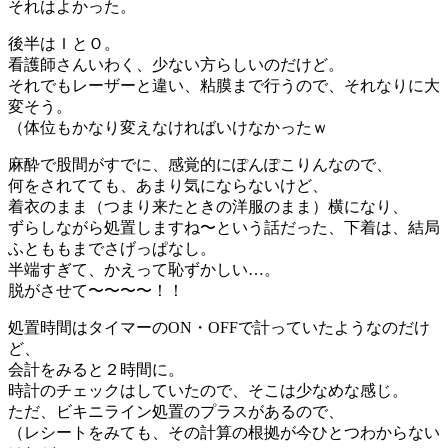
それはよかった。
後半はＩとＯ。
看護師さんいわく、少ない方らしいのだけど。
それでもレーザーと違い、粘膜まで行うので、それなりに大
変そう。
（体位もかなり変えなければいけなかったｗ
麻酔で股間がすでに、感覚的にぽんぽこりんなので、
何をされてても、あまり気にならないけど、
着衣のまま（つまり来たときの洋服のまま）横になり、
ずらしながら処置しますね〜という話だった、下着は、結局
ふとももまでさげっぱなし。
半端すぎて、かえって恥ずかしい…。
脱がさせて〜〜〜〜！！
処置時間はタイマーのON・OFFで計っていたようなのだけ
ど、
会計をみると２時間に。
時計のチェックはしていたので、そこは少なめな感じ。
ただ、ビキニライン処置のプラスがあるので、
（レシートをみても、その計算の根拠が今ひとつわからない