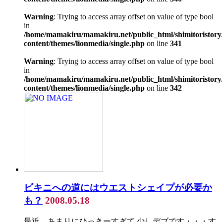
Warning
: Trying to access array offset on value of type bool
in
/home/mamakiru/mamakiru.net/public_html/shimitoristory
content/themes/lionmedia/single.php
on line
341
Warning
: Trying to access array offset on value of type bool
in
/home/mamakiru/mamakiru.net/public_html/shimitoristory
content/themes/lionmedia/single.php
on line
342
ビキニへの道にはウエストシェイプが必要か
も？
2008.05.18
最近 あまりにひっきーすぎて 少しデブです・・・す