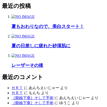
最近の投稿
夏もおわりなので、美白スタート！
夏の日差しに疲れた砂漠肌に
レーザーその後
最近のコメント
ＨＲＴ
に
あんちえいじゃー
より
ＨＲＴ
に
もんち
より
［眼瞼下垂］そして手術
に
あんちえいじゃー
より
［眼瞼下垂］そして手術
に
ゆうこ
より