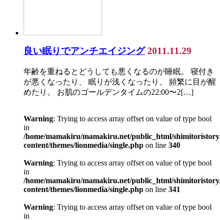
良い眠りでアンチエイジング
2011.11.29
年齢を重ねるとどうしても悪くなるのが睡眠。 寝付き
が悪くなったり、 眠りが浅くなったり、 頻繁に目が醒
めたり。 お肌のゴールデンタイムの22:00〜2[…]
Warning
: Trying to access array offset on value of type bool
in
/home/mamakiru/mamakiru.net/public_html/shimitoristory
content/themes/lionmedia/single.php
on line
340
Warning
: Trying to access array offset on value of type bool
in
/home/mamakiru/mamakiru.net/public_html/shimitoristory
content/themes/lionmedia/single.php
on line
341
Warning
: Trying to access array offset on value of type bool
in