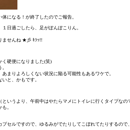
い体になる！が終了したのでご報告。
、１日過ごしたら、足がぽんぽこりん。
んね ★彡 ｷﾗｯ!!
く硬便になりました(笑)
う。
、あまりよろしくない状況に陥る可能性もあるワケで。
ないと、かもです。
（というより、午前中はやたらマメにトイレに行くタイプなの
かも。
カプセルですので、ゆるみがでたりしてこぼれてたりするので