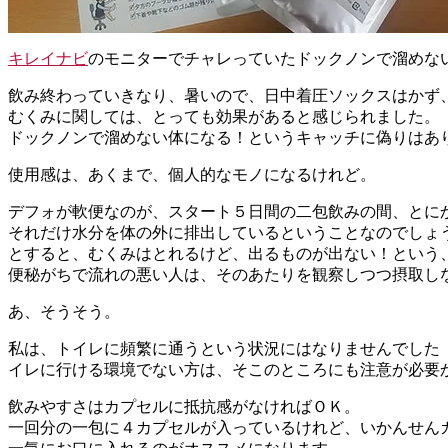
キレイナビ
のモニターでチャレっていたドックノンで溜めな
飲み終わっていきなり、暑いので、日中着圧ソックスはかず
むくみに関しては、とっても効果があると感じられました。
ドックノンで溜めない体になる！というキャッチに偽りはありませ
使用感は、あくまで、個人的なモノになるけれど。
デフォが軟便なのが、スタート５日間の二包飲みの間、とにか
それだけ水分を体の外に排出しているということなのでしょ
とすると、むくみはとれるけど、出るものが出ない！という
便秘がちで流れの悪い人は、そのあたりを観察しつつ摂取し
あ、そうそう。
私は、トイレに頻繁に通うという状況にはなりませんでした
イレに行ける環境でない方は、そこのところにも注意が必要
飲みやすさはカプセルに抵抗感がなければＯＫ。
一回分の一包に４カプセルが入っているけれど、いかんせん