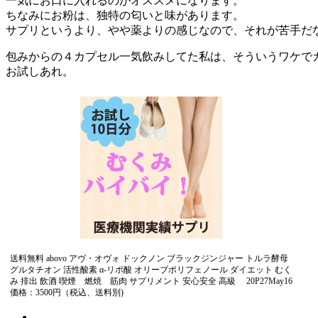
一気にお口に入れるのがオススメになります。
ちなみにお粉は、独特の匂いと味があります。
サプリというより、やや薬よりの感じなので、それが苦手だ
包みからの４カプセル一気飲みしてた私は、そういうワケで
お試しあれ。
送料無料 abovo アヴ・オヴォ ドックノン ブラックジンジャー トルラ酵母
グルタチオン 活性酸素 α-リポ酸 オリーブポリフェノール ダイエット むく
み 排出 飲酒 喫煙 燃焼 筋肉 サプリメント 安心安全 高級 20P27May16
価格：3500円（税込、送料別)