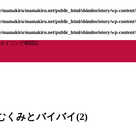
/mamakiru/mamakiru.net/public_html/shimitoristory/wp-content/t
/mamakiru/mamakiru.net/public_html/shimitoristory/wp-content/t
/mamakiru/mamakiru.net/public_html/shimitoristory/wp-content/t
エイジング格闘記
くみとバイバイ(2)