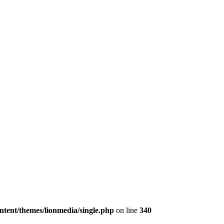
tent/themes/lionmedia/single.php
on line
340