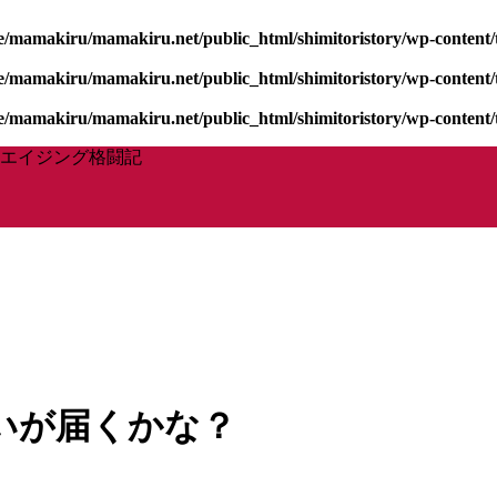
/mamakiru/mamakiru.net/public_html/shimitoristory/wp-content/t
/mamakiru/mamakiru.net/public_html/shimitoristory/wp-content/t
/mamakiru/mamakiru.net/public_html/shimitoristory/wp-content/t
エイジング格闘記
いが届くかな？