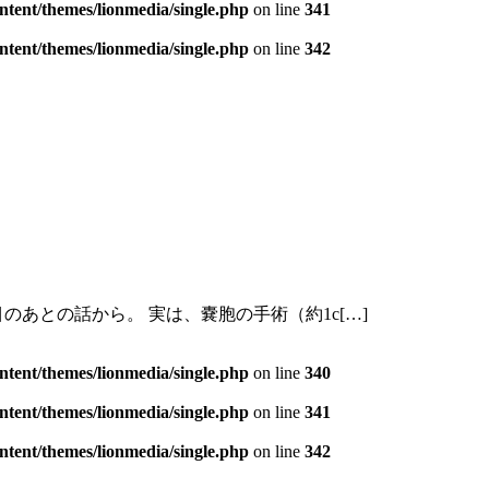
tent/themes/lionmedia/single.php
on line
341
tent/themes/lionmedia/single.php
on line
342
あとの話から。 実は、嚢胞の手術（約1c[…]
tent/themes/lionmedia/single.php
on line
340
tent/themes/lionmedia/single.php
on line
341
tent/themes/lionmedia/single.php
on line
342