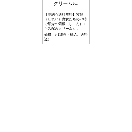
【即納☆送料無料】紫麗
（しれい）魔女たちの22時
で紹介の紫根（しこん）エ
キス配合クリーム♪…
価格：3,118円（税込、送料
込）