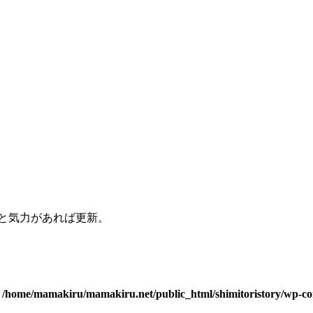
と気力があれば更新。
n
/home/mamakiru/mamakiru.net/public_html/shimitoristory/wp-con