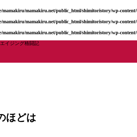
/mamakiru/mamakiru.net/public_html/shimitoristory/wp-content/t
/mamakiru/mamakiru.net/public_html/shimitoristory/wp-content/t
/mamakiru/mamakiru.net/public_html/shimitoristory/wp-content/t
エイジング格闘記
のほどは