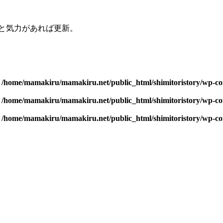
と気力があれば更新。
n
/home/mamakiru/mamakiru.net/public_html/shimitoristory/wp-con
n
/home/mamakiru/mamakiru.net/public_html/shimitoristory/wp-con
n
/home/mamakiru/mamakiru.net/public_html/shimitoristory/wp-con