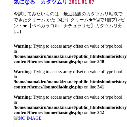
気になる カタツムリ
2011.01.07
今試してみたいものは 最近話題のカタツムリ粘液で
できたクリーム かたつむり クリーム★5個で1個プレゼ
ント★【ベベカラコル ナチュラリゼ】カタツムリ分
[…]
Warning
: Trying to access array offset on value of type bool
in
/home/mamakiru/mamakiru.net/public_html/shimitoristory
content/themes/lionmedia/single.php
on line
340
Warning
: Trying to access array offset on value of type bool
in
/home/mamakiru/mamakiru.net/public_html/shimitoristory
content/themes/lionmedia/single.php
on line
341
Warning
: Trying to access array offset on value of type bool
in
/home/mamakiru/mamakiru.net/public_html/shimitoristory
content/themes/lionmedia/single.php
on line
342