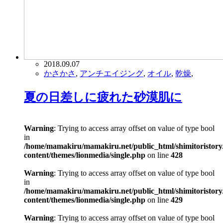
2018.09.07
かさかさ
,
アンチエイジング
,
オイル
,
乾燥
,
夏の日差しに疲れた砂漠肌に
Warning
: Trying to access array offset on value of type bool
in
/home/mamakiru/mamakiru.net/public_html/shimitoristory
content/themes/lionmedia/single.php
on line
428
Warning
: Trying to access array offset on value of type bool
in
/home/mamakiru/mamakiru.net/public_html/shimitoristory
content/themes/lionmedia/single.php
on line
429
Warning
: Trying to access array offset on value of type bool