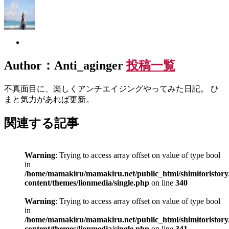
Author：Anti_aginger
投稿一覧
不真面目に、楽しくアンチエイジングやってみた日記。 ひ
まと気力があれば更新。
関連する記事
Warning
: Trying to access array offset on value of type bool
in
/home/mamakiru/mamakiru.net/public_html/shimitoristory
content/themes/lionmedia/single.php
on line
340
Warning
: Trying to access array offset on value of type bool
in
/home/mamakiru/mamakiru.net/public_html/shimitoristory
content/themes/lionmedia/single.php
on line
341