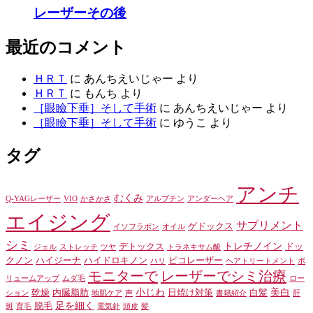
レーザーその後
最近のコメント
ＨＲＴ
に
あんちえいじゃー
より
ＨＲＴ
に
もんち
より
［眼瞼下垂］そして手術
に
あんちえいじゃー
より
［眼瞼下垂］そして手術
に
ゆうこ
より
タグ
アンチ
むくみ
Q-YAGレーザー
VIO
かさかさ
アルブチン
アンダーヘア
エイジング
サプリメント
ゲドックス
イソフラボン
オイル
シミ
トレチノイン
デトックス
ドッ
ジェル
ストレッチ
ツヤ
トラネキサム酸
クノン
ハイジーナ
ハイドロキノン
ピコレーザー
ハリ
ヘアトリートメント
ボ
モニターで
レーザーでシミ治療
リュームアップ
ムダ毛
ロー
小じわ
美白
乾燥
内臓脂肪
日焼け対策
白髪
ション
地肌ケア
声
書籍紹介
肝
足を細く
脱毛
斑
育毛
電気針
頭皮
髪