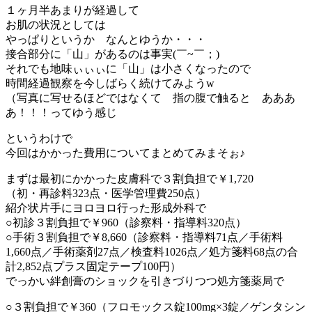
１ヶ月半あまりが経過して
お肌の状況としては
やっぱりというか なんとゆうか・・・
接合部分に「山」があるのは事実(￣~￣；)
それでも地味ぃぃぃに「山」は小さくなったので
時間経過観察を今しばらく続けてみようw
（写真に写せるほどではなくて 指の腹で触ると あああ
あ！！！ってゆう感じ
というわけで
今回はかかった費用についてまとめてみまそぉ♪
まずは最初にかかった皮膚科で３割負担で￥1,720
（初・再診料323点・医学管理費250点）
紹介状片手にヨロヨロ行った形成外科で
○初診３割負担で￥960（診察料・指導料320点）
○手術３割負担で￥8,660（診察料・指導料71点／手術料
1,660点／手術薬剤27点／検査料1026点／処方箋料68点の合
計2,852点プラス固定テープ100円）
でっかい絆創膏のショックを引きづりつつ処方箋薬局で
○３割負担で￥360（フロモックス錠100mg×3錠／ゲンタシン