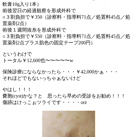
軟膏10g入り1本）
術後翌日の経過観察を形成外科で
○３割負担で￥350（診察料・指導料71点／処置料45点／処
置薬剤2点）
術後１週間抜糸を形成外科で
○３割負担で￥550（診察料・指導料71点／処置料45点／処
置薬剤2点プラス肌色の固定テープ200円）
というわけで
トータル￥12,600也〜〜〜〜〜w
保険診療にならなかったら・・・￥42,000かぁ・・・
それほどでもないっちゃぁないけど
やはし！！！
嚢胞(cyst)かな？と 思ったら早めの受診をお勧め！！！
傷跡はけっこぉツライです・・・・orz