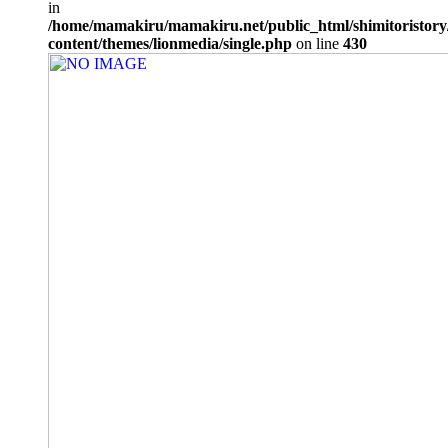
in
/home/mamakiru/mamakiru.net/public_html/shimitoristory
content/themes/lionmedia/single.php
on line
430