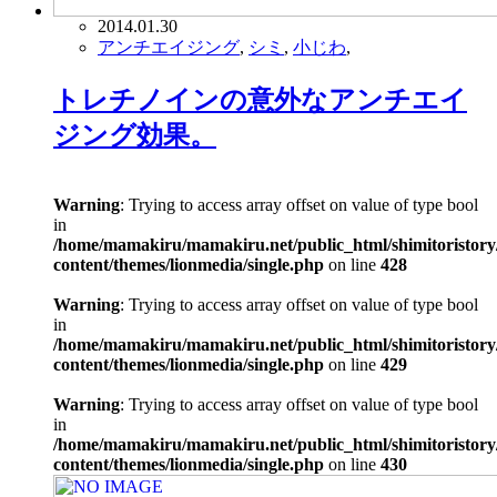
2014.01.30
アンチエイジング
,
シミ
,
小じわ
,
トレチノインの意外なアンチエイ
ジング効果。
Warning
: Trying to access array offset on value of type bool
in
/home/mamakiru/mamakiru.net/public_html/shimitoristory
content/themes/lionmedia/single.php
on line
428
Warning
: Trying to access array offset on value of type bool
in
/home/mamakiru/mamakiru.net/public_html/shimitoristory
content/themes/lionmedia/single.php
on line
429
Warning
: Trying to access array offset on value of type bool
in
/home/mamakiru/mamakiru.net/public_html/shimitoristory
content/themes/lionmedia/single.php
on line
430