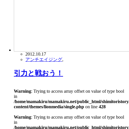
2012.10.17
アンチエイジング
,
引力と戦おう！
Warning
: Trying to access array offset on value of type bool
in
/home/mamakiru/mamakiru.net/public_html/shimitoristory
content/themes/lionmedia/single.php
on line
428
Warning
: Trying to access array offset on value of type bool
in
/home/mamakiru/mamakiru.net/public_html/shimitoristory