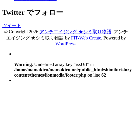
Twitter でフォロー
ツイート
© Copyright 2026
アンチエイジング ★シミ取り物語
.
アンチ
エイジング ★シミ取り物語 by
FIT-Web Create
. Powered by
WordPress
.
Warning
: Undefined array key "rssUrl" in
/home/mamakiru/mamakiru.net/public_html/shimitoristory
content/themes/lionmedia/footer.php
on line
62